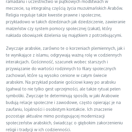
ramadanu i uczestnictwo w piątkowych modlitwach w
meczecie, są integralną częścią życia muzułmańskich Arabów.
Religia reguluje także kwestie prawne i społeczne,
przykładowo w takich dziedzinach jak dziedziczenie, zawieranie
małżeństw czy system pomocy społecznej (zakat), który
nakłada obowiązek dzielenia się majątkiem z potrzebującymi.
Zwyczaje arabskie, zarówno te o korzeniach plemiennych, jak i
te wynikające z islamu, odgrywają ważną rolę w codziennych
interakcjach. Gościnność, szacunek wobec starszych i
przywiązanie do wartości rodzinnych to filary społecznych
zachowań, które są wysoko cenione w całym świecie
arabskim. Na przykład podanie gościowi kawy po arabsku
(gahwa) to nie tylko gest uprzejmości, ale także rytuał pełen
symboliki. Zwyczaje te determinują sposób, w jaki Arabowie
budują relacje społeczne i zawodowe, często opierając je na
zaufaniu, lojalności i osobistym kontakcie. Ich znaczenie
pozostaje aktualne mimo postępującej modernizacji
społeczeństw arabskich, świadcząc o głębokim zakorzenieniu
religii i tradycji w ich codzienności.