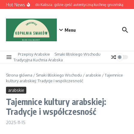
Przejdź do treści
Hot News
Z Łodzi do Kalisza: gdzie zjeść autentyczną kuchnię gruzińską
Piz
Menu
Przepisy Arabskie
Smaki Bliskiego Wschodu
Tradycyjna Kuchnia Arabska
Strona główna
/
Smaki Bliskiego Wschodu
/
arabskie
/
Tajemnice
kultury arabskiej: Tradycje i współczesność
arabskie
Tajemnice kultury arabskiej:
Tradycje i współczesność
2025-11-15