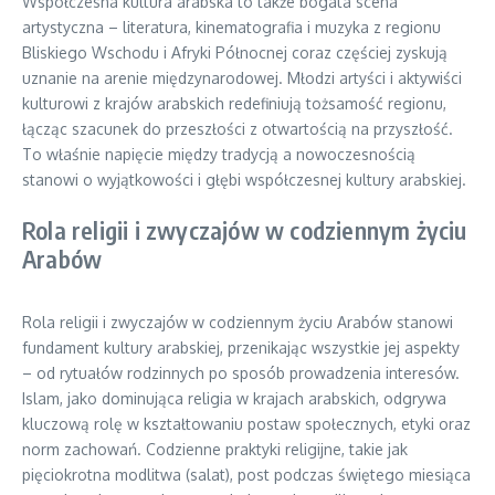
Współczesna kultura arabska to także bogata scena
artystyczna – literatura, kinematografia i muzyka z regionu
Bliskiego Wschodu i Afryki Północnej coraz częściej zyskują
uznanie na arenie międzynarodowej. Młodzi artyści i aktywiści
kulturowi z krajów arabskich redefiniują tożsamość regionu,
łącząc szacunek do przeszłości z otwartością na przyszłość.
To właśnie napięcie między tradycją a nowoczesnością
stanowi o wyjątkowości i głębi współczesnej kultury arabskiej.
Rola religii i zwyczajów w codziennym życiu
Arabów
Rola religii i zwyczajów w codziennym życiu Arabów stanowi
fundament kultury arabskiej, przenikając wszystkie jej aspekty
– od rytuałów rodzinnych po sposób prowadzenia interesów.
Islam, jako dominująca religia w krajach arabskich, odgrywa
kluczową rolę w kształtowaniu postaw społecznych, etyki oraz
norm zachowań. Codzienne praktyki religijne, takie jak
pięciokrotna modlitwa (salat), post podczas świętego miesiąca