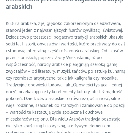
arabskich
Kultura arabska, z jej głęboko zakorzenionym dziedzictwem,
stanowi jeden z najważniejszych filarów cywilizacji światowej.
Dziedzictwo przeszłości: bogactwo tradycji arabskich ukazuje
setki lat historii, obyczajów i wartości, które przetrwały do dziś
i stanowią integralną część tożsamości arabskiej. Od czasów
przedislamskich, poprzez Złoty Wiek islamu, aż po
współczesność, narody arabskie pielęgnują szeroką gamę
zwyczajów – od literatury, muzyki, tańców, po sztukę kulinarną
czy rzemiosło artystyczne, takie jak kaligrafia czy mozaika.
Tradycyjne opowieści ludowe, jak „Opowieści tysiąca i jednej
nocy”, przekazują nie tylko elementy kultury, ale też mądrość
pokoleń. Dziedzictwo arabskie to również gościnność, silne
więzi rodzinne, szacunek do starszych i zamiłowanie do poezji
– wartości te kształtują życie społeczne i duchowe
mieszkańców regionu. Dla wielu Arabów tradycja pozostaje
nie tylko spuścizną historyczną, ale żywym elementem
codziennej rzeczywistości, który kształtuje ich poczucie