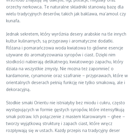
orzechy nerkowca. Te naturalne składniki stanowią bazę dla
wielu tradycyjnych deserów, takich jak baklawa, ma’amoul czy
kunafa.
Jednak sekretem, który wyróżnia desery arabskie na tle innych
kultur kulinarnych, są przyprawy i aromatyczne dodatki.
Różana i pomarańczowa woda kwiatowa to główne esencje
używane do aromatyzowania syropów i ciast. Dzięki nim
słodkości nabierają delikatnego, kwiatowego zapachu, który
działa na wszystkie zmysły. Nie można też zapomnieć o
kardamonie, cynamonie oraz szafranie – przyprawach, które w
orientalnych deserach pełnią funkcję nie tylko smakową, ale i
dekoracyjną.
Słodkie smaki Orientu nie istniałyby bez miodu i cukru, często
występujących w formie gęstych syropów, które intensyfikują
smak potraw. Ich połączenie z masłem klarowanym – ghee –
tworzy wyjątkową strukturę i zapach ciast, które wręcz
rozpływają się w ustach. Każdy przepis na tradycyjny deser