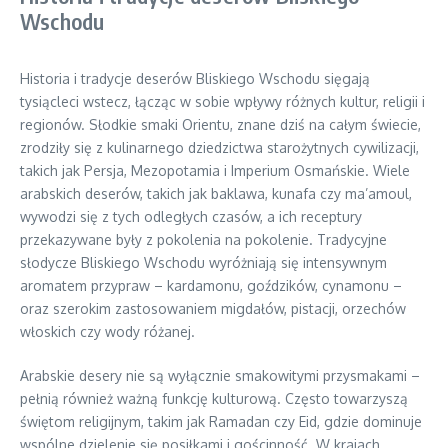
Wschodu
Historia i tradycje deserów Bliskiego Wschodu sięgają
tysiącleci wstecz, łącząc w sobie wpływy różnych kultur, religii i
regionów. Słodkie smaki Orientu, znane dziś na całym świecie,
zrodziły się z kulinarnego dziedzictwa starożytnych cywilizacji,
takich jak Persja, Mezopotamia i Imperium Osmańskie. Wiele
arabskich deserów, takich jak baklawa, kunafa czy ma’amoul,
wywodzi się z tych odległych czasów, a ich receptury
przekazywane były z pokolenia na pokolenie. Tradycyjne
słodycze Bliskiego Wschodu wyróżniają się intensywnym
aromatem przypraw – kardamonu, goździków, cynamonu –
oraz szerokim zastosowaniem migdałów, pistacji, orzechów
włoskich czy wody różanej.
Arabskie desery nie są wyłącznie smakowitymi przysmakami –
pełnią również ważną funkcję kulturową. Często towarzyszą
świętom religijnym, takim jak Ramadan czy Eid, gdzie dominuje
wspólne dzielenie się posiłkami i gościnność. W krajach