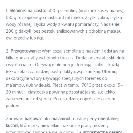
1.
Składniki na ciasto:
500 g semoliny (drobinek kaszy manny),
150 g roztopionego masła, 60 ml mleka, 2 łyżki cukru, 1 łyżka
wody różanej, 1 łyżka wody z kwiatu pomarańczy. Nadzienie:
200 g daktyli (bez pestek, zmiksowanych z odrobiną masła),
ew. orzechy lub figi.
2.
Przygotowanie:
Wymieszaj semolinę z masłem i odstaw na
kilka godzin, aby wchłonęło tłuszcz. Dodaj pozostałe składniki
i wyrób ciasto. Odrywaj małe porcje, formując kulki – każdą
lekko spłaszcz, nadziej pastą daktylową i zamknij. Uformuj
dekoracyjne wzory używając specjalnych foremek do
ma’amoul (lub widełek). Piecz w temp. 170°C przez około 15–
20 minut – ciasteczka powinny pozostać jasne, ale lekko
zarumienione od spodu. Po ostudzeniu oprósz je cukrem
pudrem.
Zarówno
baklawa
, jak i
ma’amoul
to istne perły
orientalnej
kuchni
, które przy niewielkim nakładzie pracy możemy
przygotować samodzielnie w domu. Te
aromatyczne desery