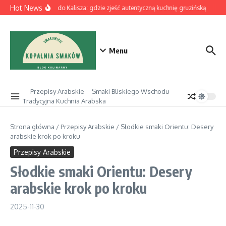
Przejdź do treści
Hot News
Z Łodzi do Kalisza: gdzie zjeść autentyczną kuchnię gruzińską
Piz
Menu
Przepisy Arabskie
Smaki Bliskiego Wschodu
Tradycyjna Kuchnia Arabska
Strona główna
/
Przepisy Arabskie
/
Słodkie smaki Orientu: Desery
arabskie krok po kroku
Przepisy Arabskie
Słodkie smaki Orientu: Desery
arabskie krok po kroku
2025-11-30