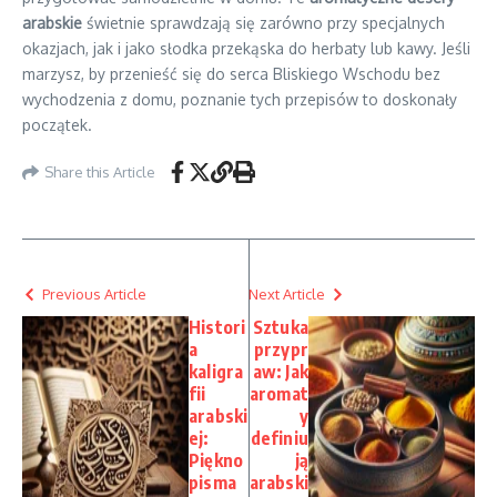
arabskie
świetnie sprawdzają się zarówno przy specjalnych
okazjach, jak i jako słodka przekąska do herbaty lub kawy. Jeśli
marzysz, by przenieść się do serca Bliskiego Wschodu bez
wychodzenia z domu, poznanie tych przepisów to doskonały
początek.
Share this Article
Previous Article
Next Article
Histori
Sztuka
a
przypr
kaligra
aw: Jak
fii
aromat
arabski
y
ej:
definiu
Piękno
ją
pisma
arabski