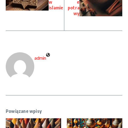
w
e
islamie
potra
wy
admin
Powiązane wpisy