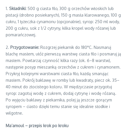
1.
Składniki:
500 g ciasta filo, 300 g orzechów włoskich lub
pistacji (drobno posiekanych), 150 g masła klarowanego, 100 g
cukru, 1 łyżeczka cynamonu (opcjonalnie), syrop: 250 ml wody,
200 g cukru, sok z 1/2 cytryny, kilka kropel wody różanej lub
pomarańczowej.
2.
Przygotowanie:
Rozgrzej piekarnik do 180°C. Nasmaruj
blachę masłem, ułóż pierwszą warstwę ciasta filo i posmaruj ją
masłem. Powtarzaj czynność kilka razy (ok. 6–8 warstw),
następnie posyp mieszanką orzechów z cukrem i cynamonem.
Przykryj kolejnymi warstwami ciasta filo, każdą smarując
masłem. Pokrój baklawę w romby lub kwadraty, piecz ok. 35–
40 minut do złocistego koloru. W międzyczasie przygotuj
syrop: zagotuj wodę z cukrem, dodaj cytrynę i wodę różaną.
Po wyjęciu baklawy z piekarnika, polej ją jeszcze gorącym
syropem – ciasto dzięki temu stanie się idealnie słodkie i
wilgotne.
Ma’amoul – przepis krok po kroku