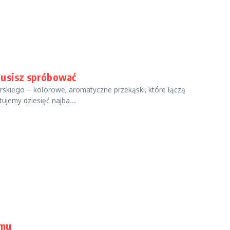
musisz spróbować
skiego – kolorowe, aromatyczne przekąski, które łączą
jemy dziesięć najba...
omu