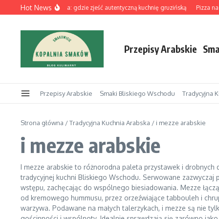
Przejdź do treści
Hot News
Z Łodzi do Kalisza: gdzie zjeść autentyczną kuchnię gruzińską
Pizza na 
Przepisy Arabskie
Sma
Przepisy Arabskie
Smaki Bliskiego Wschodu
Tradycyjna 
Strona główna
/
Tradycyjna Kuchnia Arabska
/
i mezze arabskie
i mezze arabskie
I mezze arabskie to różnorodna paleta przystawek i drobnych
tradycyjnej kuchni Bliskiego Wschodu. Serwowane zazwyczaj p
wstępu, zachęcając do wspólnego biesiadowania. Mezze łącz
od kremowego hummusu, przez orzeźwiające tabbouleh i chrup
warzywa. Podawane na małych talerzykach, i mezze są nie tyl
gościnności i wspólnoty. Idealnie sprawdzają się zarówno jak