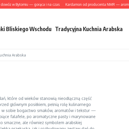
dowóz w Bytomiu — gorąca i na czas
Kardamon od producenta NMR — aromatycz
ki Bliskiego Wschodu
Tradycyjna Kuchnia Arabska
Kuchnia Arabska
 dań, które od wieków stanowią nieodłączną część
rzed głównym posiłkiem, pełnią rolę kulinarnego
ą w sobie bogactwo smaków, aromatów i tekstur —
iące falafele, po aromatyczne pasty i marynowane
ko smaczne, ale również symbolem arabskiej
o lekka przekąska, jak i rozbudowany zestaw dań do