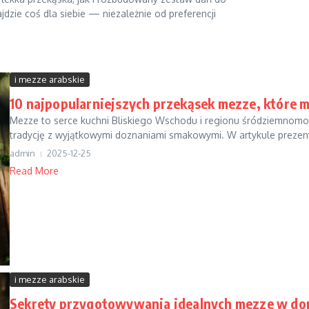
ajdzie coś dla siebie — niezależnie od preferencji
i mezze arabskie
10 najpopularniejszych przekąsek mezze, które 
Mezze to serce kuchni Bliskiego Wschodu i regionu śródziemnomor
tradycję z wyjątkowymi doznaniami smakowymi. W artykule prezentu
admin
2025-12-25
Read More
i mezze arabskie
Sekrety przygotowywania idealnych mezze w d