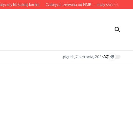
ny hit każdej kuchni
Czubryca czerwona od NMR — mały słoiczek, wielki ar
piątek, 7 sierpnia, 2026