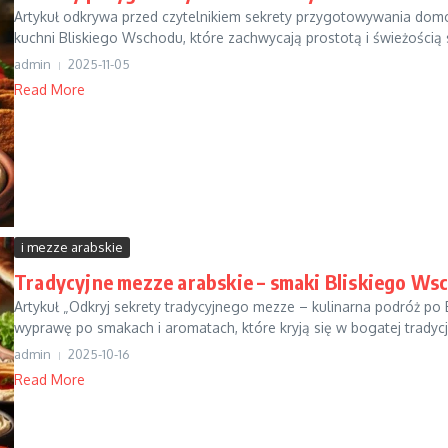
Artykuł odkrywa przed czytelnikiem sekrety przygotowywania do
kuchni Bliskiego Wschodu, które zachwycają prostotą i świeżością 
admin
2025-11-05
Read More
i mezze arabskie
Tradycyjne mezze arabskie – smaki Bliskiego Ws
Artykuł „Odkryj sekrety tradycyjnego mezze – kulinarna podróż po
wyprawę po smakach i aromatach, które kryją się w bogatej tradycji
admin
2025-10-16
Read More