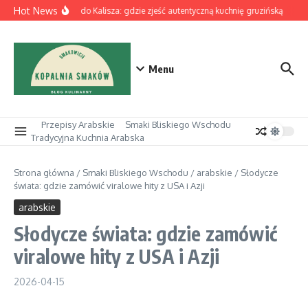
Przejdź do treści
Hot News
Z Łodzi do Kalisza: gdzie zjeść autentyczną kuchnię gruzińską
Piz
Menu
Przepisy Arabskie
Smaki Bliskiego Wschodu
Tradycyjna Kuchnia Arabska
Strona główna
/
Smaki Bliskiego Wschodu
/
arabskie
/
Słodycze
świata: gdzie zamówić viralowe hity z USA i Azji
arabskie
Słodycze świata: gdzie zamówić
viralowe hity z USA i Azji
2026-04-15