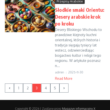
Przepisy Arabskie
Słodkie smaki Orientu:
Desery arabskie krok
po kroku
Desery Bliskiego Wschodu to
prawdziwe klejnoty kuchni
orientalnej, których historia i
tradycja sięgają tysięcy lat
wstecz, odzwierciedlając
bogactwo kultur i religii tego
regionu. W artykule poznasz
n...
admin
2025-11-30
Read More
1
2
3
4
5
Copyright © 2026 | Zasilane przez
Magazyn informacyjny X