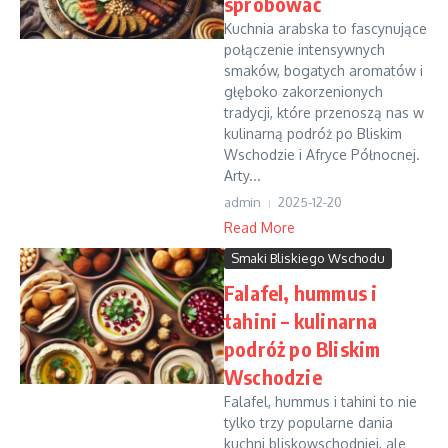
spróbować
Kuchnia arabska to fascynujące
połączenie intensywnych
smaków, bogatych aromatów i
głęboko zakorzenionych
tradycji, które przenoszą nas w
kulinarną podróż po Bliskim
Wschodzie i Afryce Północnej.
Arty...
admin
2025-12-20
Read More
Smaki Bliskiego Wschodu
Falafel, hummus i
tahini – kulinarna
podróż po Bliskim
Wschodzie
Falafel, hummus i tahini to nie
tylko trzy popularne dania
kuchni bliskowschodniej, ale