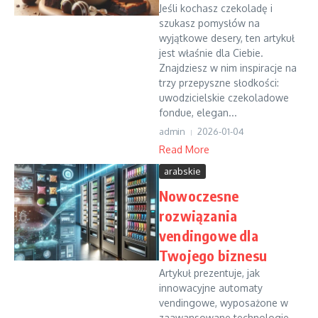
Jeśli kochasz czekoladę i
szukasz pomysłów na
wyjątkowe desery, ten artykuł
jest właśnie dla Ciebie.
Znajdziesz w nim inspiracje na
trzy przepyszne słodkości:
uwodzicielskie czekoladowe
fondue, elegan...
admin
2026-01-04
Read More
arabskie
Nowoczesne
rozwiązania
vendingowe dla
Twojego biznesu
Artykuł prezentuje, jak
innowacyjne automaty
vendingowe, wyposażone w
zaawansowane technologie,