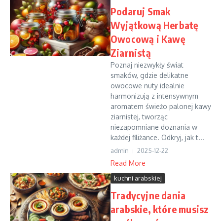
Podaruj Smak
Wyjątkową Herbatę
Owocową i Kawę
Ziarnistą
Poznaj niezwykły świat
smaków, gdzie delikatne
owocowe nuty idealnie
harmonizują z intensywnym
aromatem świeżo palonej kawy
ziarnistej, tworząc
niezapomniane doznania w
każdej filiżance. Odkryj, jak t...
admin
2025-12-22
Read More
kuchni arabskiej
Tradycyjne dania
arabskie, które musisz