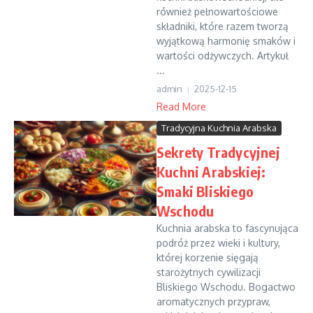
również pełnowartościowe
składniki, które razem tworzą
wyjątkową harmonię smaków i
wartości odżywczych. Artykuł
...
admin
2025-12-15
Read More
Tradycyjna Kuchnia Arabska
Sekrety Tradycyjnej
Kuchni Arabskiej:
Smaki Bliskiego
Wschodu
Kuchnia arabska to fascynująca
podróż przez wieki i kultury,
której korzenie sięgają
starożytnych cywilizacji
Bliskiego Wschodu. Bogactwo
aromatycznych przypraw,