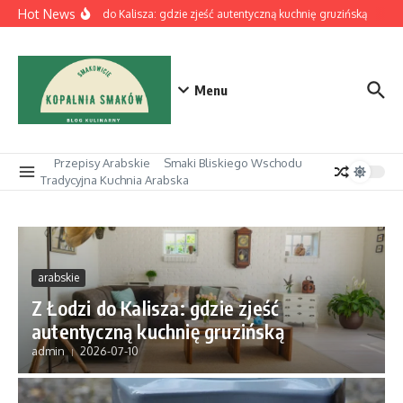
Przejdź do treści
Hot News
Z Łodzi do Kalisza: gdzie zjeść autentyczną kuchnię gruzińską
Pizz
Menu
Przepisy Arabskie
Smaki Bliskiego Wschodu
Tradycyjna Kuchnia Arabska
arabskie
Z Łodzi do Kalisza: gdzie zjeść
autentyczną kuchnię gruzińską
admin
2026-07-10