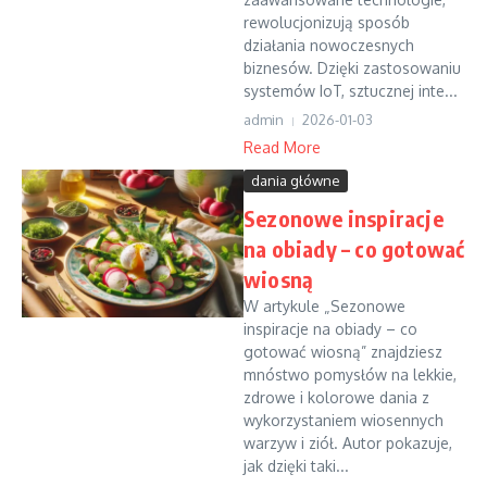
rewolucjonizują sposób
działania nowoczesnych
biznesów. Dzięki zastosowaniu
systemów IoT, sztucznej inte...
admin
2026-01-03
Read More
dania główne
Sezonowe inspiracje
na obiady – co gotować
wiosną
W artykule „Sezonowe
inspiracje na obiady – co
gotować wiosną” znajdziesz
mnóstwo pomysłów na lekkie,
zdrowe i kolorowe dania z
wykorzystaniem wiosennych
warzyw i ziół. Autor pokazuje,
jak dzięki taki...