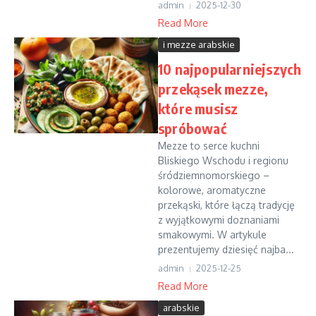
admin
2025-12-30
Read More
i mezze arabskie
10 najpopularniejszych
przekąsek mezze,
które musisz
spróbować
Mezze to serce kuchni
Bliskiego Wschodu i regionu
śródziemnomorskiego –
kolorowe, aromatyczne
przekąski, które łączą tradycję
z wyjątkowymi doznaniami
smakowymi. W artykule
prezentujemy dziesięć najba...
admin
2025-12-25
Read More
arabskie