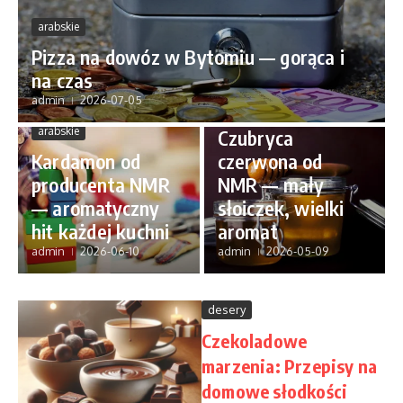
arabskie
Pizza na dowóz w Bytomiu — gorąca i
na czas
admin
2026-07-05
arabskie
arabskie
Czubryca
Kardamon od
czerwona od
producenta NMR
NMR — mały
— aromatyczny
słoiczek, wielki
hit każdej kuchni
aromat
admin
2026-06-10
admin
2026-05-09
desery
Czekoladowe
marzenia: Przepisy na
domowe słodkości